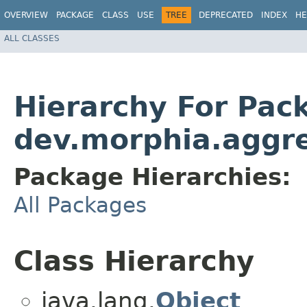
OVERVIEW
PACKAGE
CLASS
USE
TREE
DEPRECATED
INDEX
HE
ALL CLASSES
Hierarchy For Pac
dev.morphia.aggre
Package Hierarchies:
All Packages
Class Hierarchy
java.lang.
Object